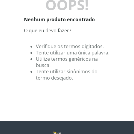
OOPS!
8
º
shampoo
9
º
desodorante
Nenhum produto encontrado
10
º
noir
O que eu devo fazer?
Verifique os termos digitados.
Tente utilizar uma única palavra.
Utilize termos genéricos na
busca.
Tente utilizar sinônimos do
termo desejado.