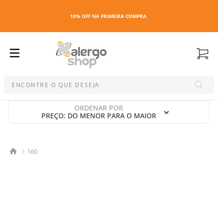
10% OFF NA PRIMEIRA COMPRA
ENCONTRE O QUE DESEJA
Termos mais buscados
ORDENAR POR
PREÇO: DO MENOR PARA O MAIOR
1
º
kit
2
º
esmalte
3
º
maquiagem
160
4
º
capa colchao antiacaro
5
º
travesseiro
6
º
capa travesseiro
7
º
capa colchão