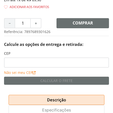
8
º
shampoo
9
º
desodorante
10
º
noir
COMPRAR
－
＋
Referência
:
7897689301626
Calcule as opções de entrega e retirada:
CEP
Não sei meu CEP
CALCULAR O FRETE
Descrição
Especificações