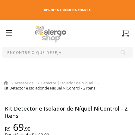
10% OFF NA PRIMEIRA COMPRA
ENCONTRE O QUE DESEJA
Termos mais buscados
1
º
kit
Acessórios
Detector | Isolador de Níquel
2
º
esmalte
Kit Detector e Isolador de Níquel NiControl - 2 Itens
3
º
maquiagem
4
º
capa colchao antiacaro
Kit Detector e Isolador de Níquel NiControl - 2
5
º
travesseiro
Itens
6
º
capa travesseiro
69
R$
,
90
7
º
capa colchão
Em até
1
x de
R$ 69,90