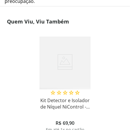
preocupação.
Quem Viu, Viu Também
☆
☆
☆
☆
☆
Kit Detector e Isolador
de Níquel NiControl - 2
Itens
R$
69
,
90
Em até
1
x no cartão