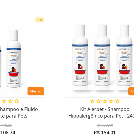
-
8
%
Alerpet
A
☆
☆
☆
☆
☆
☆
☆
☆
☆
 Shampoo e Fluido
Kit Alerpet - Shampoo
te para Pets
Hipoalergênico para Pet - 24
118
,
20
R$
167
,
40
108
,
74
R$
154
,
01