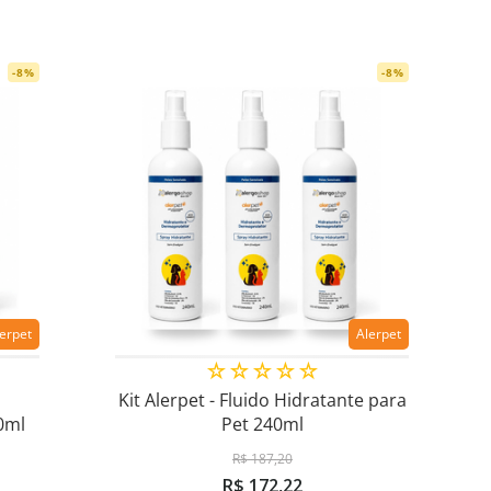
-
8
%
-
8
%
lerpet
Alerpet
☆
☆
☆
☆
☆
Kit Alerpet - Fluido Hidratante para
0ml
Pet 240ml
R$
187
,
20
R$
172
,
22