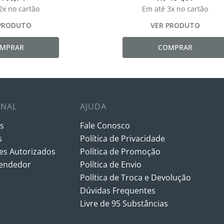
2
x no cartão
Em até
3
x no cartão
PRODUTO
VER PRODUTO
MPRAR
COMPRAR
ONAL
AJUDA
s
Fale Conosco
s
Política de Privacidade
s Autorizados
Política de Promoção
vendedor
Política de Envio
Política de Troca e Devolução
Dúvidas Frequentes
Livre de 95 Substâncias