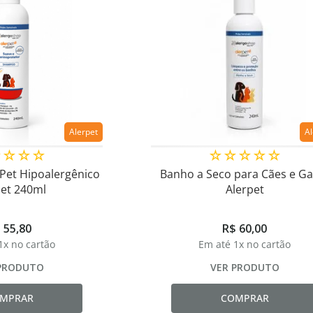
Alerpet
A
☆
☆
☆
☆
☆
☆
☆
☆
☆
Pet Hipoalergênico
Banho a Seco para Cães e Ga
pet 240ml
Alerpet
$
55
,
80
R$
60
,
00
1
x no cartão
Em até
1
x no cartão
PRODUTO
VER PRODUTO
MPRAR
COMPRAR