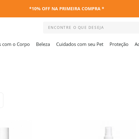
*10% OFF NA PRIMEIRA COMPRA *
ENCONTRE O QUE DESEJA
Termos mais buscados
s com o Corpo
Beleza
Cuidados com seu Pet
Proteção
A
1
º
kit
2
º
esmalte
3
º
capa colchao antiacaro
4
º
maquiagem
5
º
capa colchão
6
º
capa travesseiro
7
º
travesseiro
8
º
shampoo
9
º
desodorante
10
º
noir