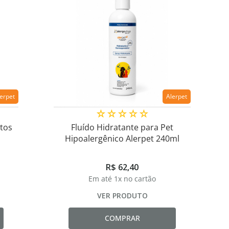
lerpet
Alerpet
☆
☆
☆
☆
☆
tos
Fluído Hidratante para Pet
Hipoalergênico Alerpet 240ml
R$
62
,
40
Em até
1
x no cartão
VER PRODUTO
COMPRAR