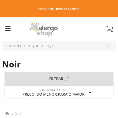
10% OFF NA PRIMEIRA COMPRA
ENCONTRE O QUE DESEJA
Termos mais buscados
Noir
1
º
kit
2
º
esmalte
FILTRAR
3
º
capa colchao antiacaro
4
º
maquiagem
ORDENAR POR
PREÇO: DO MENOR PARA O MAIOR
5
º
capa colchão
6
º
capa travesseiro
7
º
travesseiro
Noir