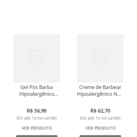
8
º
shampoo
9
º
desodorante
10
º
noir
Gel Pós Barba
Creme de Barbear
Hipoalergênico
Hipoalergênico Noir
Refrescante e
75g
Calmante Noir 70g
R$
56
,
90
R$
62
,
70
Em até
1
x no cartão
Em até
1
x no cartão
VER PRODUTO
VER PRODUTO