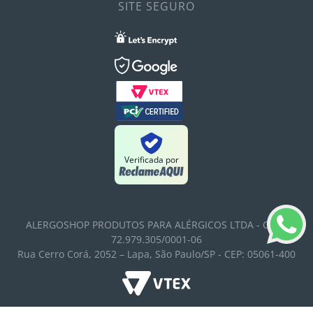
SITE SEGURO
Verificada por
ALERGOSHOP PRODUTOS PARA ALÉRGICOS LTDA - CNPJ:
72.979.305/0001-06
Rua Cerro Corá, 2052 – Lapa, São Paulo/SP - CEP: 05061-400