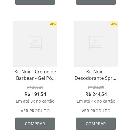
-
8
%
-
8
%
Kit Noir - Creme de
Kit Noir -
Barbear - Gel Pós
Desodorante Spray
Barba -
100ml
R$
208
,
20
R$
265
,
80
Desodorante Spray
R$
191
,
54
R$
244
,
54
Em até
3
x no cartão
Em até
4
x no cartão
VER PRODUTO
VER PRODUTO
COMPRAR
COMPRAR