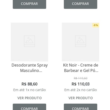
COMPRAR
COMPRAR
-
8
%
Desodorante Spray
Kit Noir - Creme de
Masculino
Barbear e Gel Pós
Hipoalergênico Noir
Barba
R$
119
,
60
100ml
R$
88
,
60
R$
110
,
03
Em até
1
x no cartão
Em até
2
x no cartão
VER PRODUTO
VER PRODUTO
COMPRAR
COMPRAR