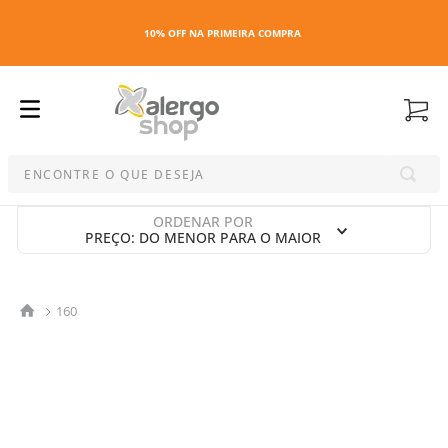
10% OFF NA PRIMEIRA COMPRA
ENCONTRE O QUE DESEJA
Termos mais buscados
ORDENAR POR
PREÇO: DO MENOR PARA O MAIOR
1
º
kit
2
º
esmalte
3
º
capa colchao antiacaro
160
4
º
maquiagem
5
º
capa colchão
6
º
capa travesseiro
7
º
travesseiro