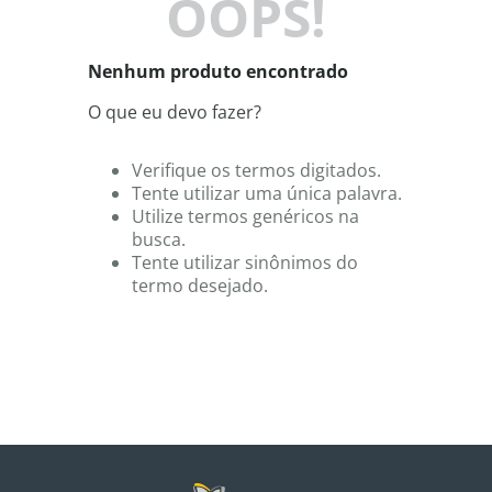
OOPS!
8
º
shampoo
9
º
desodorante
Nenhum produto encontrado
10
º
noir
O que eu devo fazer?
Verifique os termos digitados.
Tente utilizar uma única palavra.
Utilize termos genéricos na
busca.
Tente utilizar sinônimos do
termo desejado.