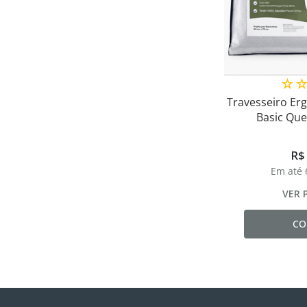
☆
Travesseiro Er
Basic Que
R$
Em até
VER 
CO