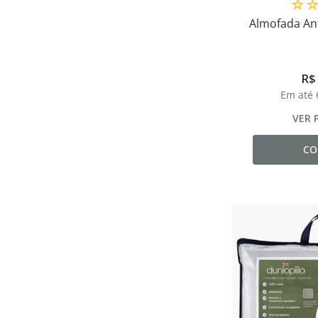
☆
Almofada Ant
R$
Em até
VER 
CO