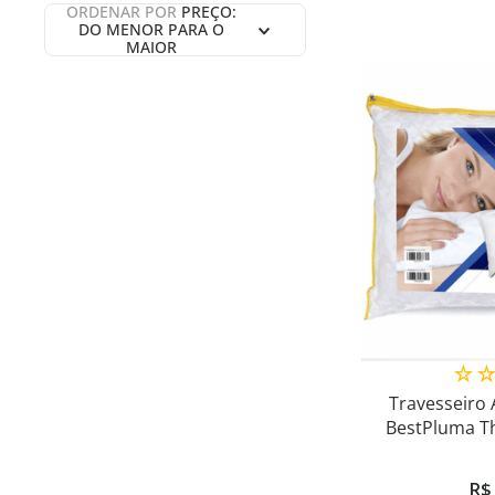
ORDENAR POR
PREÇO:
DO MENOR PARA O
MAIOR
☆
Travesseiro 
BestPluma Th
M
R$