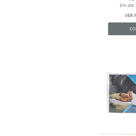
Em até
VER 
CO