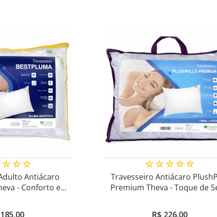
☆
☆
☆
☆
☆
☆
☆
☆
☆
Adulto Antiácaro
Travesseiro Antiácaro PlushP
eva - Conforto e
Premium Theva - Toque de S
aciez
185
,
00
R$
226
,
00