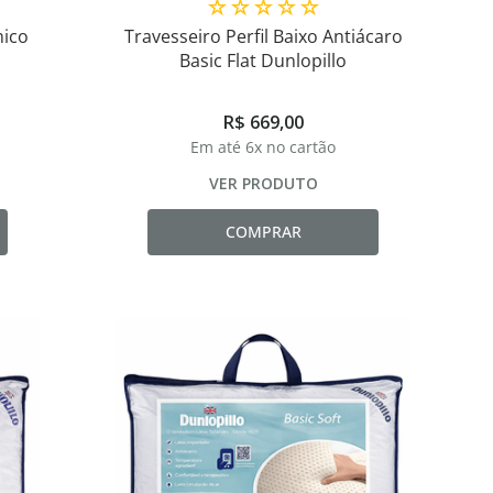
☆
☆
☆
☆
☆
mico
Travesseiro Perfil Baixo Antiácaro
Basic Flat Dunlopillo
R$
669
,
00
Em até
6
x no cartão
VER PRODUTO
COMPRAR