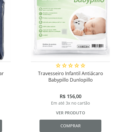
☆
☆
☆
☆
☆
ar
Travesseiro Infantil Antiácaro
Babypillo Dunlopillo
R$
156
,
00
Em até
3
x no cartão
VER PRODUTO
COMPRAR