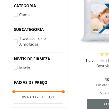
CATEGORIA
Cama
SUBCATEGORIA
Travesseiros e
Almofadas
☆
NÍVEIS DE FIRMEZA
Travesseiro I
Bestp
Macio
R
FAIXAS DE PREÇO
Em até
VER 
R$ 63,00
–
R$ 931,00
CO