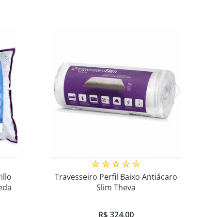
☆
☆
☆
☆
☆
illo
Travesseiro Perfil Baixo Antiácaro
eda
Slim Theva
R$
324
,
00