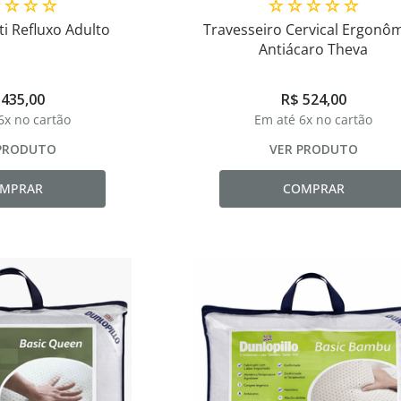
☆
☆
☆
☆
☆
☆
☆
☆
☆
i Refluxo Adulto
Travesseiro Cervical Ergonô
Antiácaro Theva
435
,
00
R$
524
,
00
6
x no cartão
Em até
6
x no cartão
PRODUTO
VER PRODUTO
MPRAR
COMPRAR