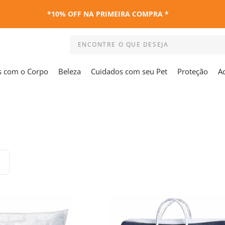
*10% OFF NA PRIMEIRA COMPRA *
ENCONTRE O QUE DESEJA
Termos mais buscados
s com o Corpo
Beleza
Cuidados com seu Pet
Proteção
A
1
º
kit
2
º
esmalte
3
º
capa colchao antiacaro
4
º
maquiagem
5
º
capa colchão
6
º
capa travesseiro
7
º
travesseiro
8
º
shampoo
9
º
desodorante
10
º
noir