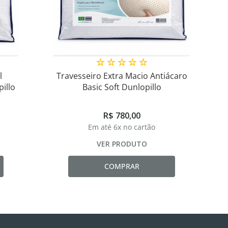
☆
☆
☆
☆
☆
l
Travesseiro Extra Macio Antiácaro
illo
Basic Soft Dunlopillo
R$
780
,
00
Em até
6
x no cartão
VER PRODUTO
COMPRAR