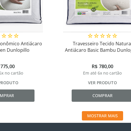
☆
☆
☆
☆
☆
☆
☆
☆
☆
gonômico Antiácaro
Travesseiro Tecido Natura
en Dunlopillo
Antiácaro Basic Bambu Dunlop
775
,
00
R$
780
,
00
6
x no cartão
Em até
6
x no cartão
PRODUTO
VER PRODUTO
MPRAR
COMPRAR
MOSTRAR MAIS