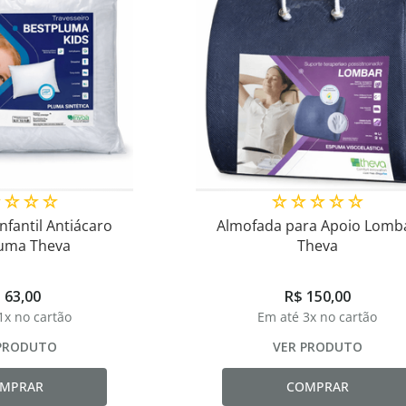
☆
☆
☆
☆
☆
☆
☆
☆
☆
nfantil Antiácaro
Almofada para Apoio Lomb
luma Theva
Theva
$
63
,
00
R$
150
,
00
1
x no cartão
Em até
3
x no cartão
PRODUTO
VER PRODUTO
MPRAR
COMPRAR