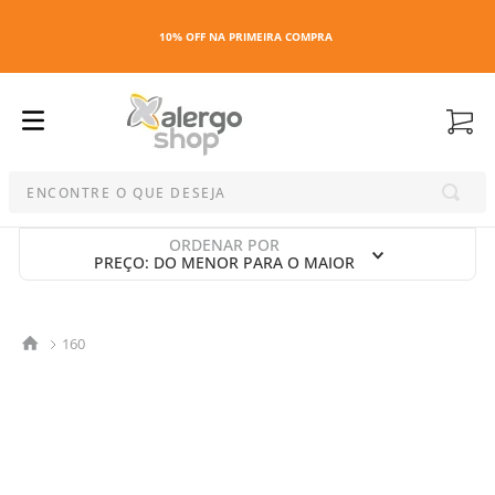
10% OFF NA PRIMEIRA COMPRA
ENCONTRE O QUE DESEJA
Termos mais buscados
ORDENAR POR
PREÇO: DO MENOR PARA O MAIOR
1
º
kit
2
º
esmalte
3
º
capa colchao antiacaro
160
4
º
maquiagem
5
º
capa colchão
6
º
capa travesseiro
7
º
travesseiro