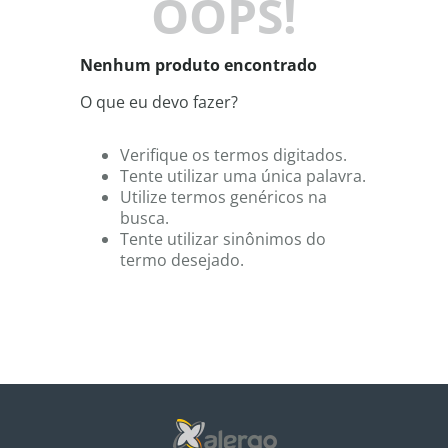
OOPS!
8
º
shampoo
9
º
desodorante
Nenhum produto encontrado
10
º
noir
O que eu devo fazer?
Verifique os termos digitados.
Tente utilizar uma única palavra.
Utilize termos genéricos na
busca.
Tente utilizar sinônimos do
termo desejado.