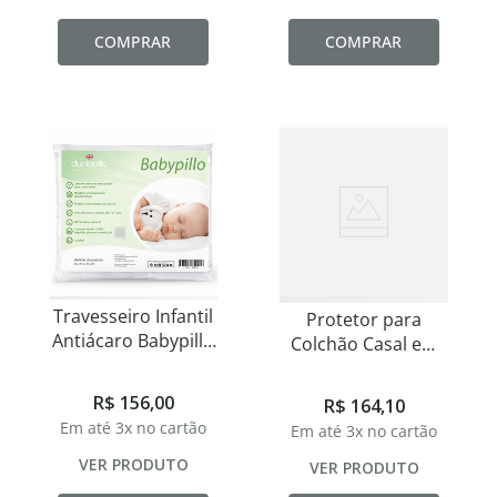
COMPRAR
COMPRAR
Travesseiro Infantil
Protetor para
Antiácaro Babypillo
Colchão Casal em
Dunlopillo
PVC
R$
156
,
00
R$
164
,
10
Em até
3
x no cartão
Em até
3
x no cartão
VER PRODUTO
VER PRODUTO