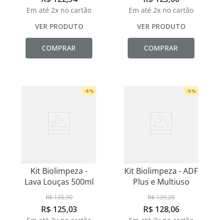
Em até
2
x no cartão
Em até
2
x no cartão
VER PRODUTO
VER PRODUTO
COMPRAR
COMPRAR
-
8
%
-
8
%
Kit Biolimpeza -
Kit Biolimpeza - ADF
Lava Louças 500ml
Plus e Multiuso
R$
135
,
90
R$
139
,
20
R$
125
,
03
R$
128
,
06