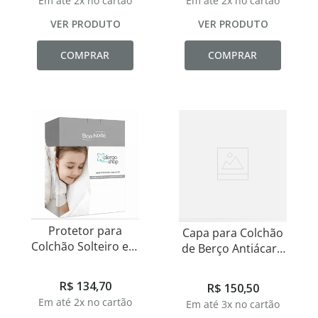
Em até
2
x no cartão
Em até
2
x no cartão
VER PRODUTO
VER PRODUTO
COMPRAR
COMPRAR
Protetor para
Capa para Colchão
Colchão Solteiro em
de Berço Antiácaro
PVC
em PVC
R$
134
,
70
R$
150
,
50
Em até
2
x no cartão
Em até
3
x no cartão