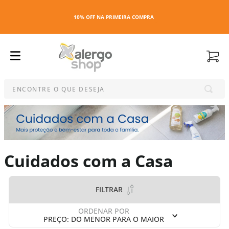
10% OFF NA PRIMEIRA COMPRA
ENCONTRE O QUE DESEJA
Termos mais buscados
1
º
kit
2
º
esmalte
Cuidados com a Casa
3
º
maquiagem
4
º
capa colchao antiacaro
5
º
travesseiro
FILTRAR
6
º
capa travesseiro
ORDENAR POR
7
º
capa colchão
PREÇO: DO MENOR PARA O MAIOR