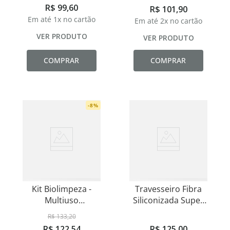
Soft - 50x70cm
R$
99
,
60
R$
101
,
90
Em até
1
x no cartão
Em até
2
x no cartão
VER PRODUTO
VER PRODUTO
COMPRAR
COMPRAR
-
8
%
Kit Biolimpeza -
Travesseiro Fibra
Multiuso
Siliconizada Super
Hipoalergênico
Plumas Macio
R$
133
,
20
500ml
R$
122
,
54
R$
125
,
00