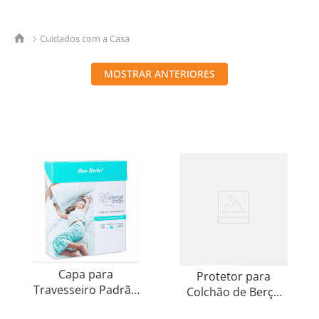
8
º
shampoo
9
º
desodorante
Cuidados com a Casa
10
º
noir
MOSTRAR ANTERIORES
Capa para
Protetor para
Travesseiro Padrão
Colchão de Berço
Antiácaro Super
em PVC