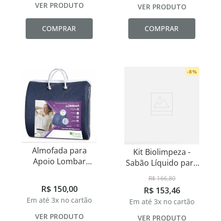
VER PRODUTO
VER PRODUTO
COMPRAR
COMPRAR
-
8
%
Almofada para
Kit Biolimpeza -
Apoio Lombar
Sabão Líquido para
Theva
Roupas 1L
R$
166
,
80
R$
150
,
00
R$
153
,
46
Em até
3
x no cartão
Em até
3
x no cartão
VER PRODUTO
VER PRODUTO