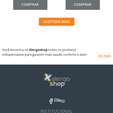
COMPRAR
COMPRAR
MOSTRAR MAIS
Você encontra na
Alergoshop
todos os produtos
indispensáveis para garantir mais saúde, conforto e bem-
ler mais
estar para sua família.
Proporcione a proteção do lar com produto para
limpeza
biodegradável, capa protetora antiácaro e soluções
livres de substâncias nocivas e testadas
dermatologicamente
.
INSTITUCIONAL