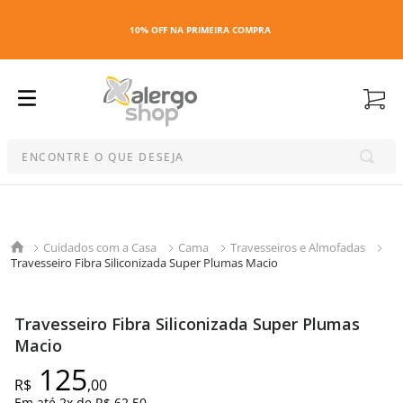
10% OFF NA PRIMEIRA COMPRA
ENCONTRE O QUE DESEJA
Termos mais buscados
1
º
kit
Cuidados com a Casa
Cama
Travesseiros e Almofadas
2
º
esmalte
Travesseiro Fibra Siliconizada Super Plumas Macio
3
º
capa colchao antiacaro
4
º
maquiagem
Travesseiro Fibra Siliconizada Super Plumas
5
º
capa colchão
Macio
6
º
capa travesseiro
125
R$
,
00
7
º
travesseiro
Em até
2
x de
R$ 62,50