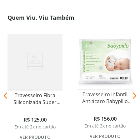
Quem Viu, Viu Também
Travesseiro Infantil
Travesseiro Fibra
Antiácaro Babypillo
Siliconizada Super
Dunlopillo
Plumas Macio
R$
156
,
00
R$
125
,
00
Em até
3
x no cartão
Em até
2
x no cartão
VER PRODUTO
VER PRODUTO