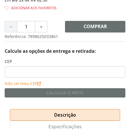
8
º
shampoo
9
º
desodorante
10
º
noir
COMPRAR
－
＋
Referência
:
7898625033861
Calcule as opções de entrega e retirada:
CEP
Não sei meu CEP
CALCULAR O FRETE
Descrição
Especificações