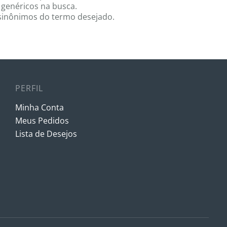
 genéricos na busca.
r sinônimos do termo desejado.
PERFIL
Minha Conta
Meus Pedidos
Lista de Desejos