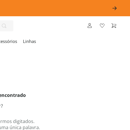
cessórios
Linhas
encontrado
r?
ermos digitados.
 uma única palavra.