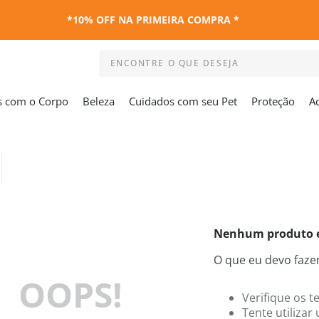
*10% OFF NA PRIMEIRA COMPRA *
ENCONTRE O QUE DESEJA
Termos mais buscados
s com o Corpo
Beleza
Cuidados com seu Pet
Proteção
A
1
º
kit
2
º
esmalte
3
º
maquiagem
4
º
capa colchao antiacaro
5
º
travesseiro
6
º
capa travesseiro
Nenhum produto 
7
º
capa colchão
O que eu devo faze
8
º
shampoo
OOPS!
9
º
desodorante
Verifique os t
10
º
noir
Tente utilizar