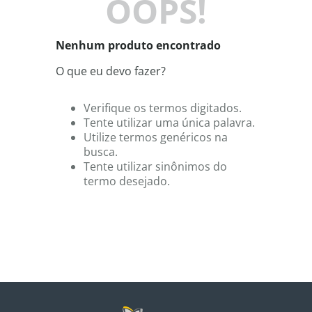
OOPS!
8
º
shampoo
9
º
desodorante
Nenhum produto encontrado
10
º
noir
O que eu devo fazer?
Verifique os termos digitados.
Tente utilizar uma única palavra.
Utilize termos genéricos na
busca.
Tente utilizar sinônimos do
termo desejado.