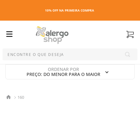
10% OFF NA PRIMEIRA COMPRA
ENCONTRE O QUE DESEJA
Termos mais buscados
ORDENAR POR
PREÇO: DO MENOR PARA O MAIOR
1
º
kit
2
º
esmalte
3
º
maquiagem
160
4
º
capa colchao antiacaro
5
º
travesseiro
6
º
capa travesseiro
7
º
capa colchão