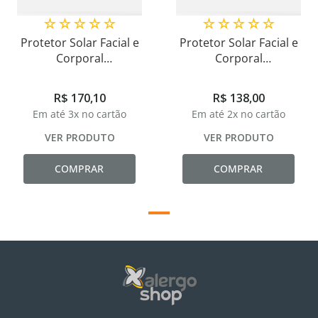
☆
☆
☆
☆
☆
☆
☆
☆
☆
☆
Protetor Solar Facial e
Protetor Solar Facial e
Corporal
Corporal
Hipoalergênico FPS 60
Hipoalergênico FPS 30
Alergosun 90ml
Alergosun 90ml
R$
170
,
10
R$
138
,
00
Em até
3
x no cartão
Em até
2
x no cartão
VER PRODUTO
VER PRODUTO
COMPRAR
COMPRAR