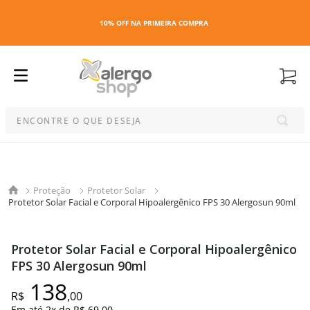
10% OFF NA PRIMEIRA COMPRA
ENCONTRE O QUE DESEJA
Termos mais buscados
1
º
kit
Proteção
Protetor Solar
2
º
esmalte
Protetor Solar Facial e Corporal Hipoalergênico FPS 30 Alergosun 90ml
3
º
capa colchao antiacaro
4
º
maquiagem
Protetor Solar Facial e Corporal Hipoalergênico
5
º
capa colchão
FPS 30 Alergosun 90ml
6
º
capa travesseiro
138
R$
,
00
7
º
travesseiro
Em até
2
x de
R$ 69,00