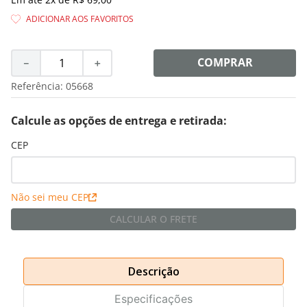
8
º
shampoo
9
º
desodorante
10
º
noir
COMPRAR
－
＋
Referência
:
05668
Calcule as opções de entrega e retirada:
CEP
Não sei meu CEP
CALCULAR O FRETE
Descrição
Especificações