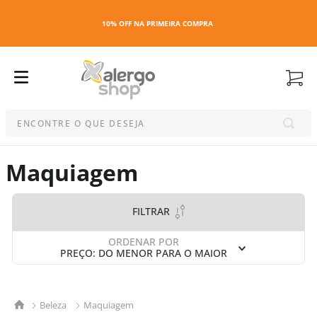
10% OFF NA PRIMEIRA COMPRA
ENCONTRE O QUE DESEJA
Termos mais buscados
Maquiagem
1
º
kit
2
º
esmalte
FILTRAR
3
º
capa colchao antiacaro
4
º
maquiagem
ORDENAR POR
PREÇO: DO MENOR PARA O MAIOR
5
º
capa colchão
6
º
capa travesseiro
7
º
travesseiro
Beleza
Maquiagem