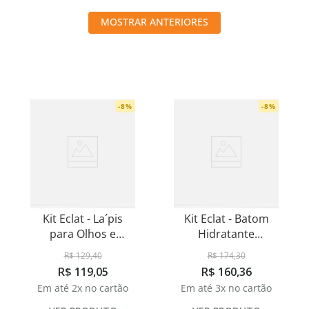
8
º
shampoo
MOSTRAR ANTERIORES
9
º
desodorante
10
º
noir
-
8
%
-
8
%
Kit Eclat - La´pis
Kit Eclat - Batom
para Olhos e
Hidratante
Máscara de Cílios
Vermelho
R$
129
,
40
R$
174
,
30
R$
119
,
05
R$
160
,
36
Em até
2
x no cartão
Em até
3
x no cartão