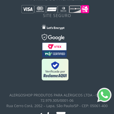
SITE SEGURO
Verificada por
ALERGOSHOP PRODUTOS PARA ALÉRGICOS LTDA - CNPJ:
72.979.305/0001-06
Rua Cerro Corá, 2052 – Lapa, São Paulo/SP - CEP: 05061-400