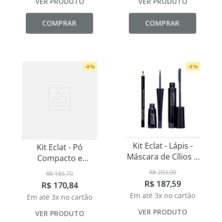
VER PRODUTO
VER PRODUTO
COMPRAR
COMPRAR
-
8
%
-
8
%
Kit Eclat - Lápis -
Kit Eclat - Pó
Máscara de Cílios e
Compacto e
Delineador
Corretivo Líquido
R$
203
,
90
R$
185
,
70
R$
187
,
59
R$
170
,
84
Em até
3
x no cartão
Em até
3
x no cartão
VER PRODUTO
VER PRODUTO