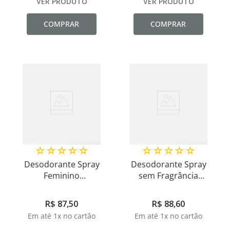
VER PRODUTO
VER PRODUTO
COMPRAR
COMPRAR
☆
☆
☆
☆
☆
☆
☆
☆
☆
☆
Desodorante Spray
Desodorante Spray
Feminino
sem Fragrância
Hipoalergênico
Hipoalergênico Uso
Total Care 100ml
Diário 100ml
R$
87
,
50
R$
88
,
60
Em até
1
x no cartão
Em até
1
x no cartão