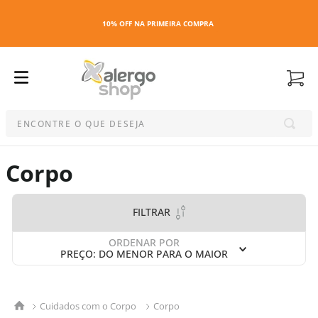
10% OFF NA PRIMEIRA COMPRA
ENCONTRE O QUE DESEJA
Termos mais buscados
Corpo
1
º
kit
2
º
esmalte
FILTRAR
3
º
capa colchao antiacaro
4
º
maquiagem
ORDENAR POR
PREÇO: DO MENOR PARA O MAIOR
5
º
capa colchão
6
º
capa travesseiro
7
º
travesseiro
Cuidados com o Corpo
Corpo