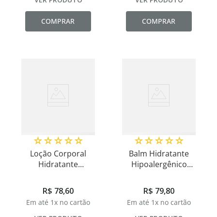
COMPRAR
COMPRAR
☆
☆
☆
☆
☆
☆
☆
☆
☆
☆
Loção Corporal
Balm Hidratante
Hidratante
Hipoalergênico
Hipoalergênica Uso
Nossos Amores
Diário 140ml
40ml
R$
78
,
60
R$
79
,
80
Em até
1
x no cartão
Em até
1
x no cartão