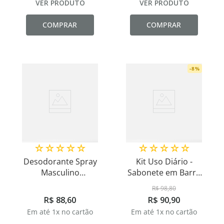
VER PRODUTO
VER PRODUTO
COMPRAR
COMPRAR
-
8
%
☆
☆
☆
☆
☆
☆
☆
☆
☆
☆
Desodorante Spray
Kit Uso Diário -
Masculino
Sabonete em Barra
Hipoalergênico Noir
Aloe Vera - 90g
R$
98
,
80
100ml
R$
88
,
60
R$
90
,
90
Em até
1
x no cartão
Em até
1
x no cartão