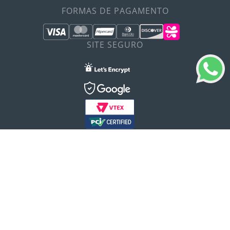
FORMAS DE PAGAMENTO
SITE SEGURO
Verificada por
ALERGOSHOP PRODUTOS PARA ALÉRGICOS LTDA - CNPJ:
72.979.305/0001-06
Rua Cerro Corá, 2052 – Lapa, São Paulo/SP - CEP: 05061-400