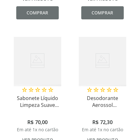
COMPRAR
COMPRAR
☆
☆
☆
☆
☆
☆
☆
☆
☆
☆
Sabonete Líquido
Desodorante
Limpeza Suave
Aerossol
Hipoalergênico Uso
Hipoalergênico Sem
Diário 200ml
Alumínio Total Care
R$
70
,
00
R$
72
,
30
150ml
Em até
1
x no cartão
Em até
1
x no cartão
VER PRODUTO
VER PRODUTO