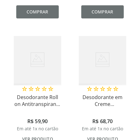
COMPRAR
COMPRAR
☆
☆
☆
☆
☆
☆
☆
☆
☆
☆
Desodorante Roll
Desodorante em
on Antitranspirante
Creme
Hipoalergênico Uso
Hipoalergênico Uso
Diário 50ml
Diário 50g
R$
59
,
90
R$
68
,
70
Em até
1
x no cartão
Em até
1
x no cartão
VER PRODUTO
VER PRODUTO