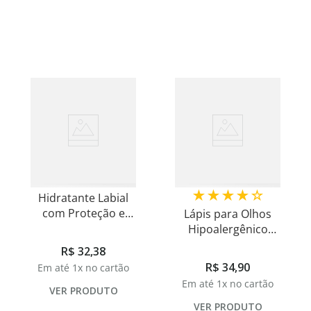
8
º
shampoo
9
º
desodorante
10
º
noir
★
★
★
★
☆
Hidratante Labial
com Proteção e
Lápis para Olhos
Hidratação
Hipoalergênico
Profunda Uso
Eclat
R$
32
,
38
Diário
R$
34
,
90
Em até
1
x no cartão
Em até
1
x no cartão
VER PRODUTO
VER PRODUTO