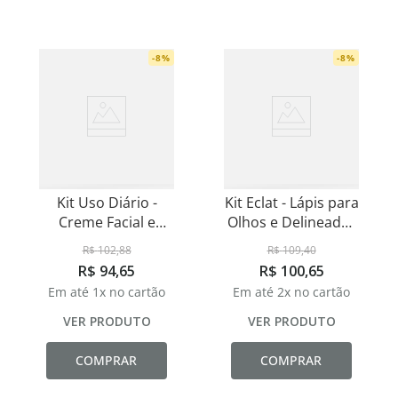
-
8
%
-
8
%
Kit Uso Diário -
Kit Eclat - Lápis para
Creme Facial e
Olhos e Delineador
Hidratante Labial
Líquido
R$
102
,
88
R$
109
,
40
R$
94
,
65
R$
100
,
65
Em até
1
x no cartão
Em até
2
x no cartão
VER PRODUTO
VER PRODUTO
COMPRAR
COMPRAR