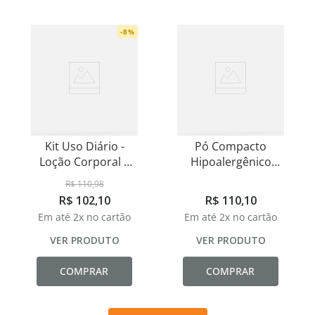
-
8
%
Kit Uso Diário -
Pó Compacto
Loção Corporal e
Hipoalergênico
Hidratante Labial
Eclat
R$
110
,
98
R$
102
,
10
R$
110
,
10
Em até
2
x no cartão
Em até
2
x no cartão
VER PRODUTO
VER PRODUTO
COMPRAR
COMPRAR