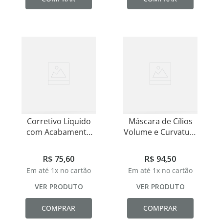
Corretivo Líquido
Máscara de Cílios
com Acabamento
Volume e Curvatura
Natural
Hipoalergênica
Hipoalergênico
Eclat 8,5ml
R$
75
,
60
R$
94
,
50
Eclat
Em até
1
x no cartão
Em até
1
x no cartão
VER PRODUTO
VER PRODUTO
COMPRAR
COMPRAR