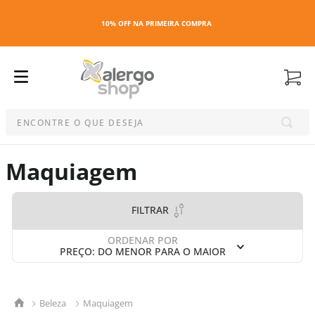
10% OFF NA PRIMEIRA COMPRA
ENCONTRE O QUE DESEJA
Termos mais buscados
Maquiagem
1
º
kit
2
º
esmalte
FILTRAR
3
º
capa colchao antiacaro
4
º
maquiagem
ORDENAR POR
PREÇO: DO MENOR PARA O MAIOR
5
º
capa colchão
6
º
capa travesseiro
7
º
travesseiro
Beleza
Maquiagem