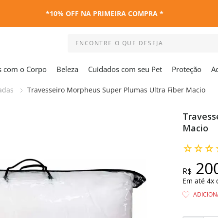
*10% OFF NA PRIMEIRA COMPRA *
ENCONTRE O QUE DESEJA
Termos mais buscados
s com o Corpo
Beleza
Cuidados com seu Pet
Proteção
A
1
º
kit
adas
Travesseiro Morpheus Super Plumas Ultra Fiber Macio
2
º
esmalte
3
º
capa colchao antiacaro
Travess
4
º
maquiagem
Macio
5
º
capa colchão
☆
☆
☆
6
º
travesseiro
20
7
º
capa travesseiro
R$
Em até
4
x
8
º
shampoo
9
º
desodorante
10
º
base