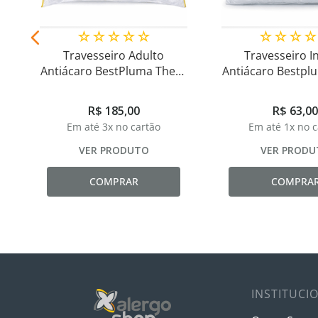
☆
☆
☆
☆
☆
☆
☆
☆
☆
Travesseiro Adulto
Travesseiro In
Antiácaro BestPluma Theva
Antiácaro Bestpl
- Conforto e Maciez
R$
185
,
00
R$
63
,
00
Em até
3
x no cartão
Em até
1
x no 
VER PRODUTO
VER PRODU
COMPRAR
COMPRA
INSTITUCI