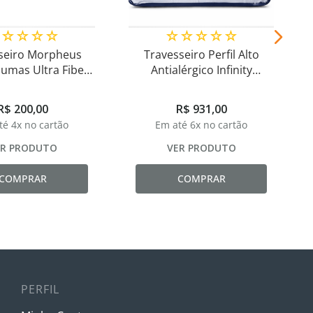
☆
☆
☆
☆
☆
☆
☆
☆
☆
☆
seiro Morpheus
Travesseiro Perfil Alto
lumas Ultra Fiber
Antialérgico Infinity
Macio
Dunlopillo
R$
200
,
00
R$
931
,
00
té
4
x no cartão
Em até
6
x no cartão
ER PRODUTO
VER PRODUTO
COMPRAR
COMPRAR
PERFIL