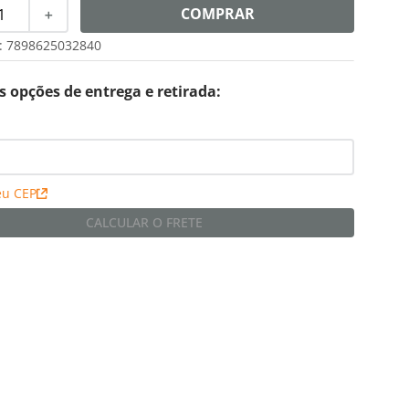
COMPRAR
＋
:
7898625032840
s opções de entrega e retirada:
eu CEP
CALCULAR O FRETE