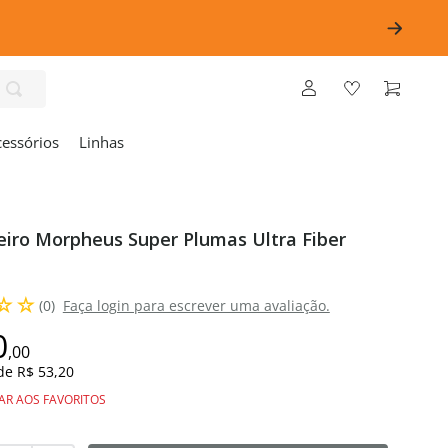
cessórios
Linhas
eiro Morpheus Super Plumas Ultra Fiber
☆
☆
(
0
)
Faça login para escrever uma avaliação.
0
,
00
 de
R$ 53,20