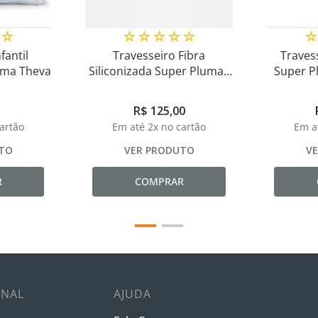
☆
☆
☆
☆
☆
☆
fantil
Travesseiro Fibra
Traves
uma Theva
Siliconizada Super Plumas
Super P
Macio
R$
125
,
00
cartão
Em até
2
x no cartão
Em a
TO
VER PRODUTO
V
R
COMPRAR
ONAL
AJUDA