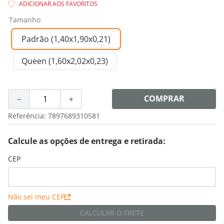
8
º
shampoo
Tamanho
9
º
desodorante
10
º
noir
Padrão (1,40x1,90x0,21)
Queen (1,60x2,02x0,23)
COMPRAR
－
＋
Referência
:
7897689310581
Calcule as opções de entrega e retirada:
CEP
Não sei meu CEP
CALCULAR O FRETE