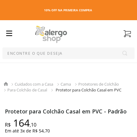
10% OFF NA PRIMEIRA COMPRA
ENCONTRE O QUE DESEJA
Termos mais buscados
1
º
kit
Cuidados com a Casa
Cama
Protetores de Colchão
2
º
esmalte
Para Colchão de Casal
Protetor para Colchão Casal em PVC
3
º
capa colchao antiacaro
4
º
maquiagem
Protetor para Colchão Casal em PVC - Padrão
5
º
capa colchão
164
6
º
capa travesseiro
R$
,
10
Em até
3
x de
R$ 54,70
7
º
travesseiro