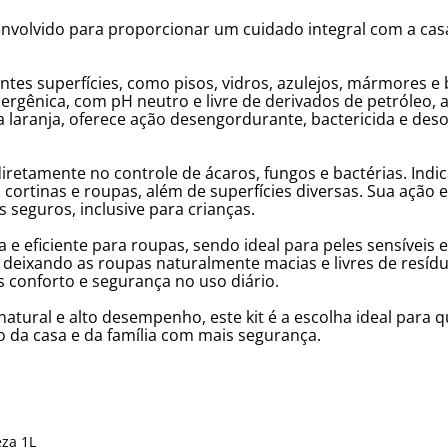
envolvido para proporcionar um cuidado integral com a casa
entes superfícies, como pisos, vidros, azulejos, mármores
ergênica, com pH neutro e livre de derivados de petróleo, aj
a laranja, oferece ação desengordurante, bactericida e des
retamente no controle de ácaros, fungos e bactérias. Indi
 cortinas e roupas, além de superfícies diversas. Sua ação
seguros, inclusive para crianças.
 e eficiente para roupas, sendo ideal para peles sensíveis
, deixando as roupas naturalmente macias e livres de resíd
s conforto e segurança no uso diário.
atural e alto desempenho, este kit é a escolha ideal para 
 da casa e da família com mais segurança.
eza 1L