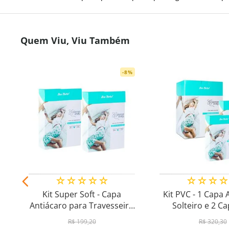
Quem Viu, Viu Também
-
8
%
☆
☆
☆
☆
☆
☆
☆
☆
☆
Kit Super Soft - Capa
Kit PVC - 1 Capa 
Antiácaro para Travesseiro
Solteiro e 2 C
Padrão 50x70cm
Travessei
R$
199
,
20
R$
320
,
30