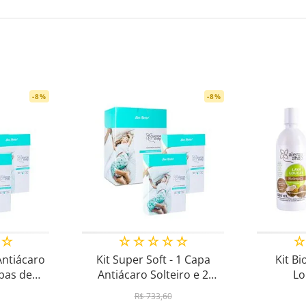
-
8
%
-
8
%
☆
☆
☆
☆
☆
☆
Antiácaro
Kit Super Soft - 1 Capa
Kit Bi
apas de
Antiácaro Solteiro e 2
Lo
ro
Capas de Travesseiro
R$
733
,
60