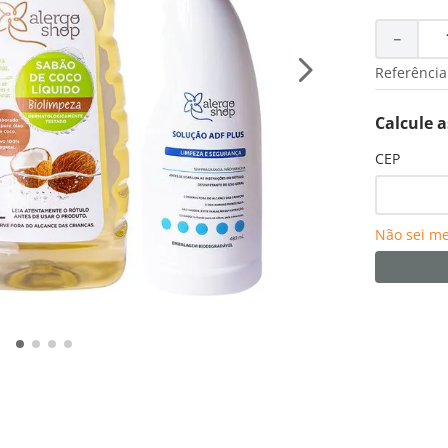
－
Referência
Calcule a
CEP
Não sei m