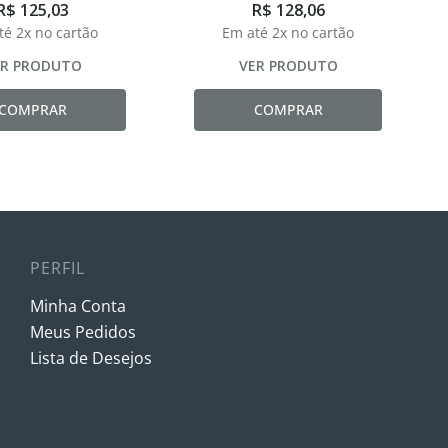
R$
125
,
03
R$
128
,
06
té
2
x no cartão
Em até
2
x no cartão
ER PRODUTO
VER PRODUTO
COMPRAR
COMPRAR
PERFIL
Minha Conta
Meus Pedidos
Lista de Desejos