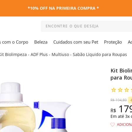
*10% OFF NA PRIMEIRA COMPRA *
ENCONTRE O QUE DESEJA
Termos mais buscados
s com o Corpo
Beleza
Cuidados com seu Pet
Proteção
A
1
º
kit
Kit Biolimpeza - ADF Plus - Multiuso - Sabão Liquido para Roupas
2
º
esmalte
3
º
capa colchao antiacaro
Kit Biol
4
º
maquiagem
para Ro
5
º
capa colchão
☆
☆
☆
6
º
travesseiro
R$
194
,
80
-
7
º
capa travesseiro
17
8
º
shampoo
R$
Em até
3
x
9
º
desodorante
10
º
base