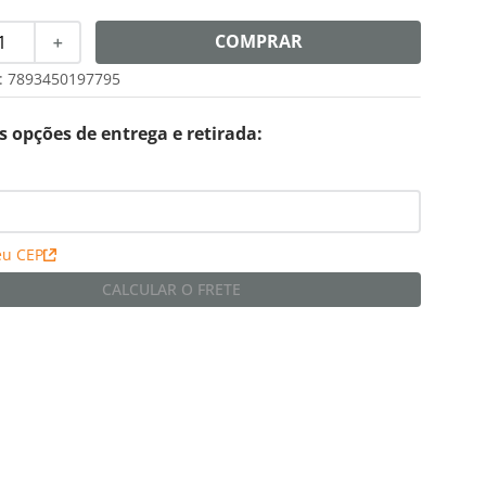
COMPRAR
＋
:
7893450197795
s opções de entrega e retirada:
eu CEP
CALCULAR O FRETE