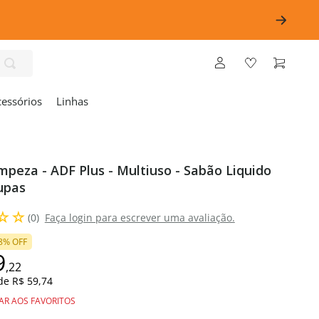
cessórios
Linhas
impeza - ADF Plus - Multiuso - Sabão Liquido
upas
☆
☆
(
0
)
Faça login para escrever uma avaliação.
8%
OFF
9
,
22
 de
R$ 59,74