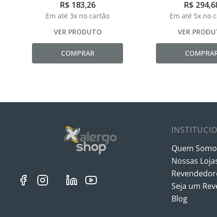
R$
183
,
26
R$
294
,
6
Em até
3
x no cartão
Em até
5
x no 
VER PRODUTO
VER PRODU
COMPRAR
COMPRA
INSTITUCI
Quem Somo
Nossas Loja
Revendedore
Seja um Re
Blog