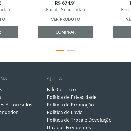
8
R$
674
,
91
cartão
Em até
6
x no cartão
Em a
TO
VER PRODUTO
V
R
COMPRAR
ONAL
AJUDA
s
Fale Conosco
s
Política de Privacidade
s Autorizados
Política de Promoção
vendedor
Política de Envio
Política de Troca e Devolução
Dúvidas Frequentes