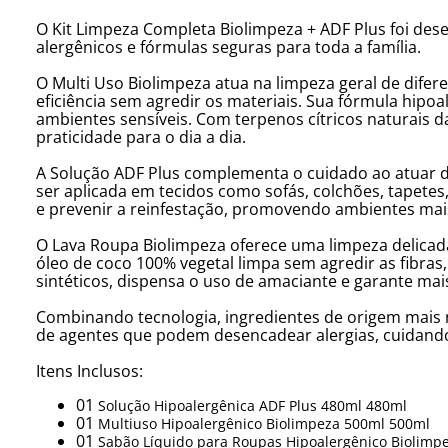
O Kit Limpeza Completa Biolimpeza + ADF Plus foi des
alergênicos e fórmulas seguras para toda a família.
O Multi Uso Biolimpeza atua na limpeza geral de difer
eficiência sem agredir os materiais. Sua fórmula hipoal
ambientes sensíveis. Com terpenos cítricos naturais d
praticidade para o dia a dia.
A Solução ADF Plus complementa o cuidado ao atuar di
ser aplicada em tecidos como sofás, colchões, tapetes,
e prevenir a reinfestação, promovendo ambientes mais 
O Lava Roupa Biolimpeza oferece uma limpeza delicada
óleo de coco 100% vegetal limpa sem agredir as fibras
sintéticos, dispensa o uso de amaciante e garante mai
Combinando tecnologia, ingredientes de origem mais n
de agentes que podem desencadear alergias, cuidando
Itens Inclusos:
01
Solução Hipoalergênica ADF Plus 480ml 480ml
01
Multiuso Hipoalergênico Biolimpeza 500ml 500ml
01
Sabão Líquido para Roupas Hipoalergênico Biolimp