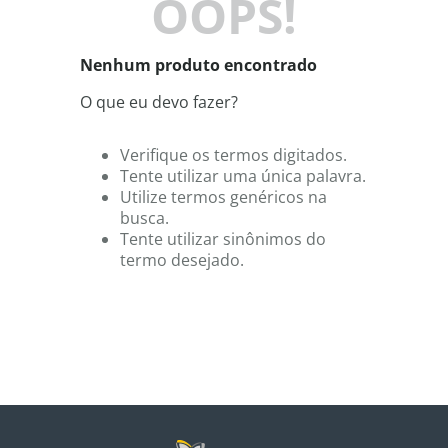
OOPS!
8
º
shampoo
9
º
desodorante
Nenhum produto encontrado
10
º
base
O que eu devo fazer?
Verifique os termos digitados.
Tente utilizar uma única palavra.
Utilize termos genéricos na
busca.
Tente utilizar sinônimos do
termo desejado.