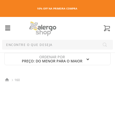
10% OFF NA PRIMEIRA COMPRA
ENCONTRE O QUE DESEJA
Termos mais buscados
ORDENAR POR
PREÇO: DO MENOR PARA O MAIOR
1
º
kit
2
º
esmalte
3
º
capa colchao antiacaro
160
4
º
maquiagem
5
º
capa colchão
6
º
travesseiro
7
º
capa travesseiro