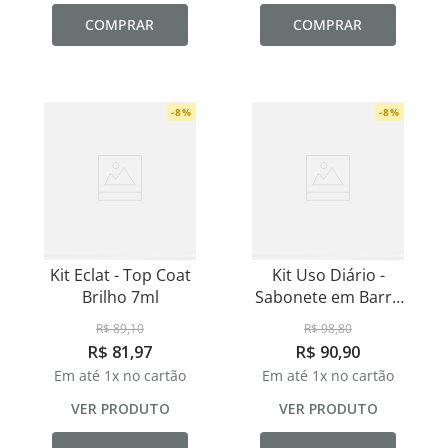
COMPRAR
COMPRAR
-
8
%
-
8
%
Kit Eclat - Top Coat
Kit Uso Diário -
Brilho 7ml
Sabonete em Barra
Aloe Vera - 90g
R$
89
,
10
R$
98
,
80
R$
81
,
97
R$
90
,
90
Em até
1
x no cartão
Em até
1
x no cartão
VER PRODUTO
VER PRODUTO