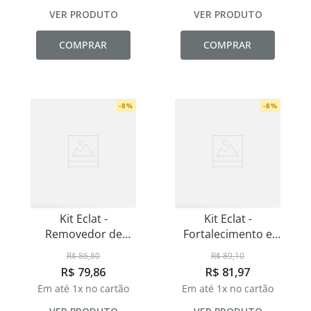
VER PRODUTO
VER PRODUTO
COMPRAR
COMPRAR
-
8
%
-
8
%
Kit Eclat -
Kit Eclat -
Removedor de
Fortalecimento e
Esmaltes 100ml
Acabamento - Base
R$
86
,
80
R$
89
,
10
Seda - Base Unhas
R$
79
,
86
R$
81
,
97
Fracas e Top Coat
Em até
1
x no cartão
Em até
1
x no cartão