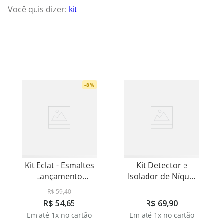
Você quis dizer
:
kit
-
8
%
Kit Eclat - Esmaltes
Kit Detector e
Lançamento
Isolador de Níquel
Celeste e Aurora
NiControl - 2 Itens
R$
59
,
40
R$
54
,
65
R$
69
,
90
Em até
1
x no cartão
Em até
1
x no cartão