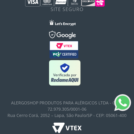
SITE SEGURO
Verificada por
ALERGOSHOP PRODUTOS PARA ALÉRGICOS LTDA - CNPJ:
72.979.305/0001-06
Rua Cerro Corá, 2052 – Lapa, São Paulo/SP - CEP: 05061-400