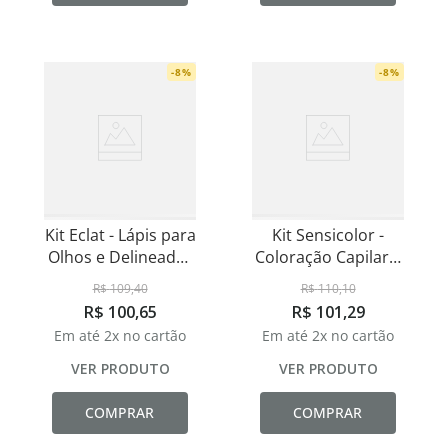
-
8
%
-
8
%
Kit Eclat - Lápis para
Kit Sensicolor -
Olhos e Delineador
Coloração Capilar e
Líquido
Oxidante 20
R$
109
,
40
R$
110
,
10
Volumes
R$
100
,
65
R$
101
,
29
Em até
2
x no cartão
Em até
2
x no cartão
VER PRODUTO
VER PRODUTO
COMPRAR
COMPRAR