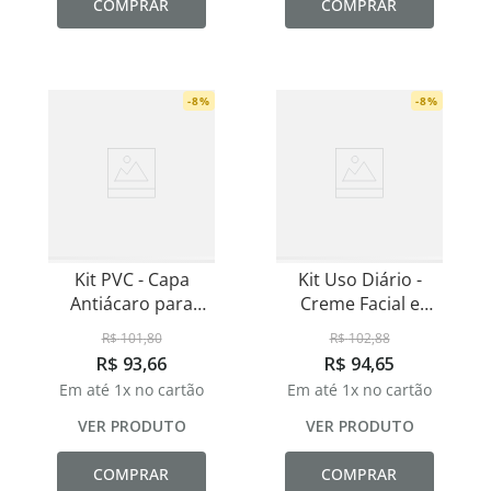
COMPRAR
COMPRAR
-
8
%
-
8
%
Kit PVC - Capa
Kit Uso Diário -
Antiácaro para
Creme Facial e
Travesseiro Padrão
Hidratante Labial
R$
101
,
80
R$
102
,
88
50x70cm
R$
93
,
66
R$
94
,
65
Em até
1
x no cartão
Em até
1
x no cartão
VER PRODUTO
VER PRODUTO
COMPRAR
COMPRAR