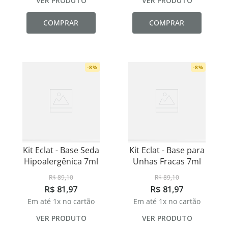
VER PRODUTO
VER PRODUTO
COMPRAR
COMPRAR
-
8
%
-
8
%
Kit Eclat - Base Seda
Kit Eclat - Base para
Hipoalergênica 7ml
Unhas Fracas 7ml
R$
89
,
10
R$
89
,
10
R$
81
,
97
R$
81
,
97
Em até
1
x no cartão
Em até
1
x no cartão
VER PRODUTO
VER PRODUTO