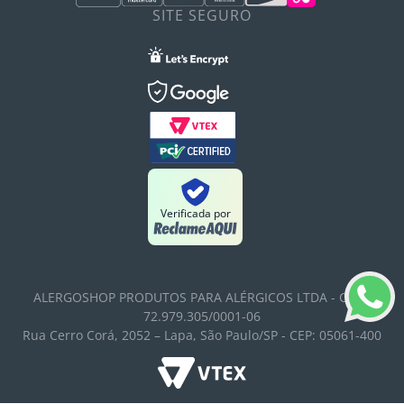
SITE SEGURO
Verificada por
ALERGOSHOP PRODUTOS PARA ALÉRGICOS LTDA - CNPJ:
72.979.305/0001-06
Rua Cerro Corá, 2052 – Lapa, São Paulo/SP - CEP: 05061-400