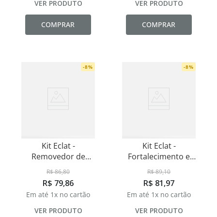
VER PRODUTO
VER PRODUTO
COMPRAR
COMPRAR
-
8
%
-
8
%
Kit Eclat -
Kit Eclat -
Removedor de
Fortalecimento e
Esmaltes 100ml
Acabamento - Base
R$
86
,
80
R$
89
,
10
Seda - Base Unhas
R$
79
,
86
R$
81
,
97
Fracas e Top Coat
Em até
1
x no cartão
Em até
1
x no cartão
VER PRODUTO
VER PRODUTO