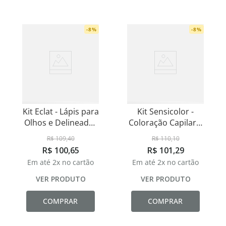
-
8
%
-
8
%
Kit Eclat - Lápis para
Kit Sensicolor -
Olhos e Delineador
Coloração Capilar e
Líquido
Oxidante 20
R$
109
,
40
R$
110
,
10
Volumes
R$
100
,
65
R$
101
,
29
Em até
2
x no cartão
Em até
2
x no cartão
VER PRODUTO
VER PRODUTO
COMPRAR
COMPRAR