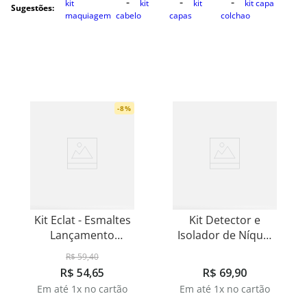
kit
kit
kit
kit capa
Sugestões
:
maquiagem
cabelo
capas
colchao
-
8
%
Kit Eclat - Esmaltes
Kit Detector e
Lançamento
Isolador de Níquel
Celeste e Aurora
NiControl - 2 Itens
R$
59
,
40
R$
54
,
65
R$
69
,
90
Em até
1
x no cartão
Em até
1
x no cartão