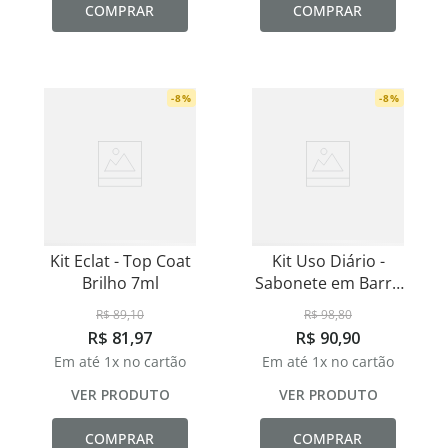
COMPRAR
COMPRAR
-
8
%
-
8
%
Kit Eclat - Top Coat
Kit Uso Diário -
Brilho 7ml
Sabonete em Barra
Aloe Vera - 90g
R$
89
,
10
R$
98
,
80
R$
81
,
97
R$
90
,
90
Em até
1
x no cartão
Em até
1
x no cartão
VER PRODUTO
VER PRODUTO
COMPRAR
COMPRAR