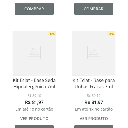
COMPRAR
COMPRAR
-
8
%
-
8
%
Kit Eclat - Base Seda
Kit Eclat - Base para
Hipoalergênica 7ml
Unhas Fracas 7ml
R$
89
,
10
R$
89
,
10
R$
81
,
97
R$
81
,
97
Em até
1
x no cartão
Em até
1
x no cartão
VER PRODUTO
VER PRODUTO