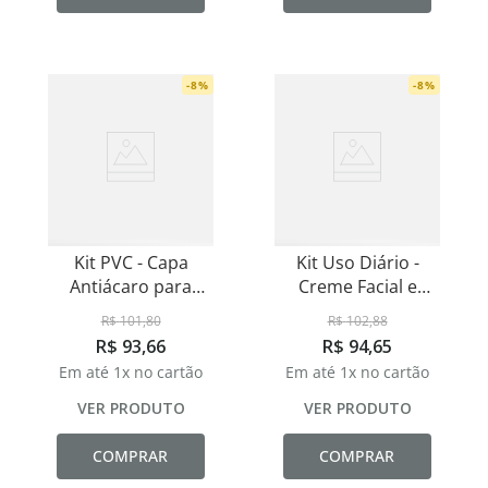
-
8
%
-
8
%
Kit PVC - Capa
Kit Uso Diário -
Antiácaro para
Creme Facial e
Travesseiro Padrão
Hidratante Labial
R$
101
,
80
R$
102
,
88
50x70cm
R$
93
,
66
R$
94
,
65
Em até
1
x no cartão
Em até
1
x no cartão
VER PRODUTO
VER PRODUTO
COMPRAR
COMPRAR