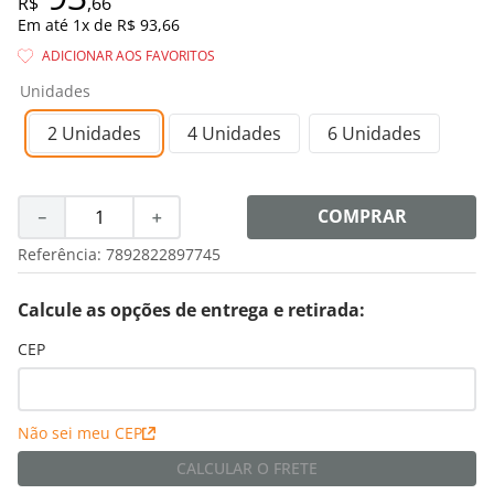
R$
,
66
8
º
shampoo
Em até
1
x de
R$ 93,66
9
º
desodorante
10
º
noir
Unidades
2 Unidades
4 Unidades
6 Unidades
COMPRAR
－
＋
Referência
:
7892822897745
Calcule as opções de entrega e retirada:
CEP
Não sei meu CEP
CALCULAR O FRETE