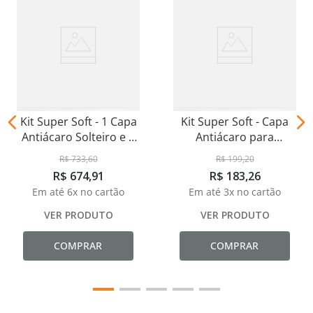
Kit Super Soft - 1 Capa
Kit Super Soft - Capa
Antiácaro Solteiro e 2
Antiácaro para
Capas de Travesseiro
Travesseiro Padrão
R$
733
,
60
R$
199
,
20
50x70cm
R$
674
,
91
R$
183
,
26
Em até
6
x no cartão
Em até
3
x no cartão
VER PRODUTO
VER PRODUTO
COMPRAR
COMPRAR