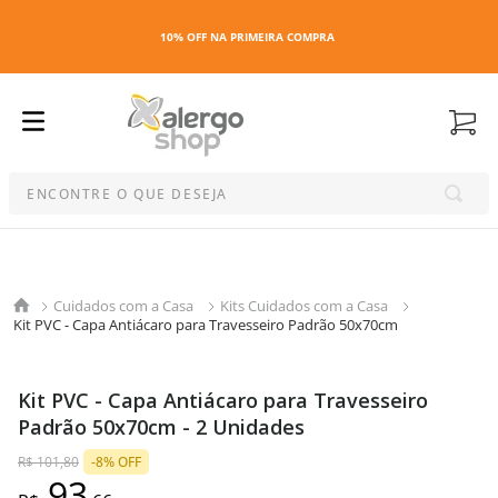
10% OFF NA PRIMEIRA COMPRA
ENCONTRE O QUE DESEJA
Termos mais buscados
1
º
kit
Cuidados com a Casa
Kits Cuidados com a Casa
2
º
esmalte
Kit PVC - Capa Antiácaro para Travesseiro Padrão 50x70cm
3
º
maquiagem
4
º
capa colchao antiacaro
Kit PVC - Capa Antiácaro para Travesseiro
5
º
travesseiro
Padrão 50x70cm - 2 Unidades
6
º
capa travesseiro
R$
101
,
80
-
8%
OFF
7
º
capa colchão
93